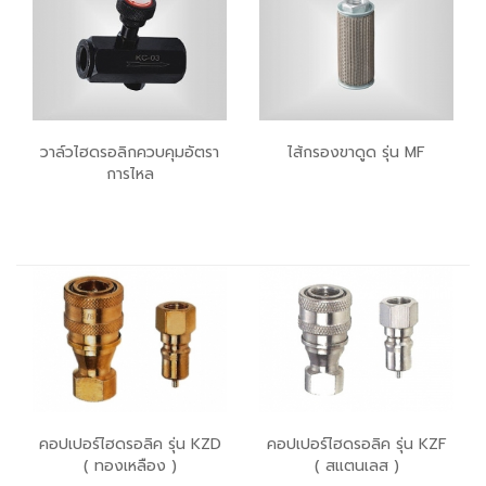
วาล์วไฮดรอลิกควบคุมอัตรา
ไส้กรองขาดูด รุ่น MF
การไหล
คอปเปอร์ไฮดรอลิค รุ่น KZD
คอปเปอร์ไฮดรอลิค รุ่น KZF
( ทองเหลือง )
( สแตนเลส )