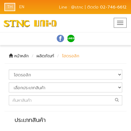
TH
EN
Line : @stnc | ติดต่อ
02-746-6612
Togg
navig
หน้าหลัก
ผลิตภัณฑ์
ไฮดรอลิก
ประเภทสินค้า