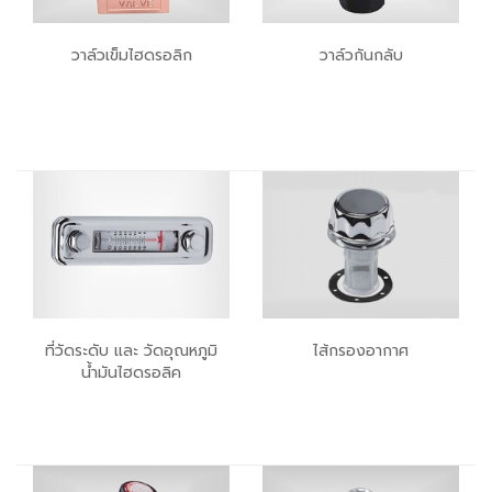
วาล์วเข็มไฮดรอลิก
วาล์วกันกลับ
ที่วัดระดับ และ วัดอุณหภูมิ
ไส้กรองอากาศ
น้ำมันไฮดรอลิค