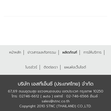
หน้าหลัก
ข่าวสารและกิจกรรม
ผลิตภัณฑ์
การให้บริการ
โบรชัวร์
ติดต่อเรา
แผนผังเว็บไซต์
บริษัท เอสทีเอ็นซี (ประเทศไทย) จำกัด
67,69 ถนนอุดมสุข แขวงหนองบอน เขตประเวศ กรุงเทพ 10250
โทร: 02746-6612 ( auto ) แฟกซ์ : 02-746-6566 อีเมล์ :
sales@stnc.co.th
Copyright 2010 STNC (THAILAND) CO.,LTD.