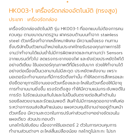
HK003-1 เครื่องรัดกล่องอัตโนมัติ (ทรงสูง)
ประเภท : เครื่องรัดกล่อง
เครื่องรัดกล่องอัตโนมัติ รุ่น HK003-1 ที่ออกแบบไม่ต้องการคน
ควบคุม ตามขนาดมาตรฐาน ฝาครอบด้านบนทำจาก stainless
steel ตัวเครื่องทำจากเหล็กหนาพิเศษ มีความแข็งแรง ทนทาน
ซึ่งบริษัทเป็นตัวแทนจำหน่ายในประเทศไทยรับรองคุณภาพการใช้
งานว่าทำงานได้แม่นยำไม่มีการผิดพลาดและทนทานกว่า Sensors
จากแบรนด์ทั่วไป ลดแรงกระชากของไฟ และยังช่วยประหยัดไฟได้
อย่างดีเยี่ยม ใช้มอเตอร์คุณภาพดีที่มีแรงขับมาก ช่วยให้ทำงานได้
อย่างต่อเนื่องเป็นเวลานานไม่มีสะดุด ประหยัดพลังงาน เพราะ
มอเตอร์จะทำงานขณะที่มีการรัดตึงเท่านั้น ทำให้ลดการสึกหรอและ
ยังยืดอายุการใช้งานของตัวเครื่องและอะไหล่ในตัวเครื่องให้มีอายุ
การทำงานนานยิ่งขึ้น แรงรัดตึงสูง ทำให้มีความแน่นกระชับพอดีใน
การรัด ไม่รัดแน่นจนเกินไปและไม่เป็นอันตรายต่อสินค้าด้านใน
รอยซีลสวยงามและรัดแน่นพอดี สินค้าไม่มีการหลุดออกจากหีบห่อ
ระหว่างการขนส่งสินค้าแน่นอน แผงควบคุมใช้งานง่ายอยู่ด้านหน้า
ตัวเครื่อง มีความสะดวกในการปรับค่าส่วนต่างๆอย่างชัดเจนใน
แผงเดียว ส่วนประกอบด้า
นกลไกไม่ซับซ้อน เนื่องจากใช้มอเตอร์ 2 ตัวในการควบคุมการ
ทำงานส่วนต่างๆ อะไหล่สิ้นเปลืองน้อย กลไกดูไม่เกะกะ ไม่รก