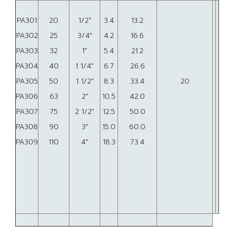
PA301
20
1/2"
3.4
13.2
PA302
25
3/4"
4.2
16.6
PA303
32
1"
5.4
21.2
PA304
40
1 1/4"
6.7
26.6
PA305
50
1 1/2"
8.3
33.4
20
PA306
63
2"
10.5
42.0
PA307
75
2 1/2"
12.5
50.0
PA308
90
3"
15.0
60.0
PA309
110
4"
18.3
73.4