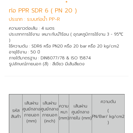
ท่อ PPR SDR 6 ( PN 20 )
ประเภท : ระบบท่อน้ำ PP-R
ความยาวต่อเส้น : 4 เมตร
ประเภทการใช้งาน: เหมาะกับนำ้ร้อน ( อุณหภูมิการใช้งาน 3 - 95℃
)
ใช้ความดัน : SDR6 หรือ PN20 หรือ 20 bar หรือ 20 kg/cm2
อายุใช้งาน : 50 ปี
ภายใต้มาตรฐาน : DIN8077/78 & ISO 15874
รูปลักษณ์ภายนอก (สี) : สีเขียว มีเส้นสีแดง
ความดัน
เส้นผ่าน
เส้นผ่าน
ความ
เส้นผ่าน
ศูนย์กลาง
ศูนย์กลาง
รหัส
(
หนา
ศูนย์กลาง
ภายนอก
ภายนอก
สินค้า
PN/Bar/ kg/cm2
(mm)
ภายใน (mm)
(mm)
(inch)
)