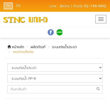
TH
EN
Line : @stnc | ติดต่อ
02-746-6612
Togg
navig
หน้าหลัก
ผลิตภัณฑ์
ระบบท่อน้ำประปา
กรรไกรตัดท่อ