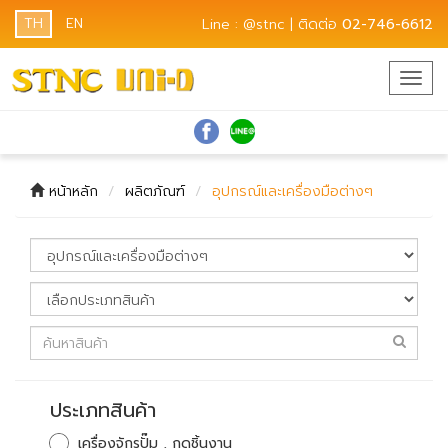
TH
EN
Line : @stnc | ติดต่อ
02-746-6612
Togg
navig
หน้าหลัก
ผลิตภัณฑ์
อุปกรณ์และเครื่องมือต่างๆ
ประเภทสินค้า
เครื่องจักรปั๊ม , กดชิ้นงาน