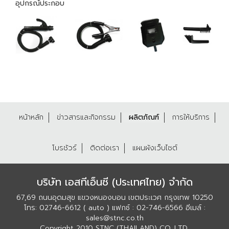
อุปกรณ์ประกอบ
หน้าหลัก
ข่าวสารและกิจกรรม
ผลิตภัณฑ์
การให้บริการ
โบรชัวร์
ติดต่อเรา
แผนผังเว็บไซต์
บริษัท เอสทีเอ็นซี (ประเทศไทย) จำกัด
67,69 ถนนอุดมสุข แขวงหนองบอน เขตประเวศ กรุงเทพ 10250
โทร: 02746-6612 ( auto ) แฟกซ์ : 02-746-6566 อีเมล์ :
sales@stnc.co.th
Copyright 2010 STNC (THAILAND) CO.,LTD.